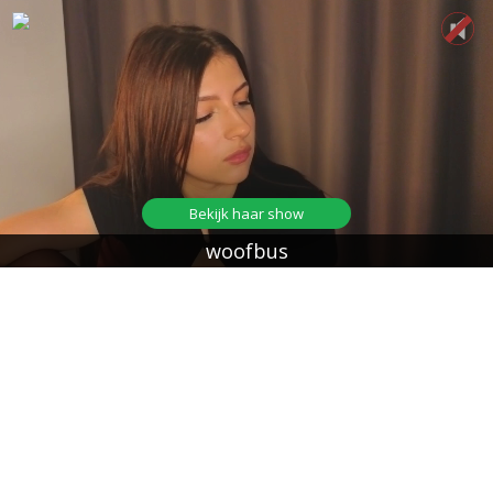
Bekijk haar show
woofbus